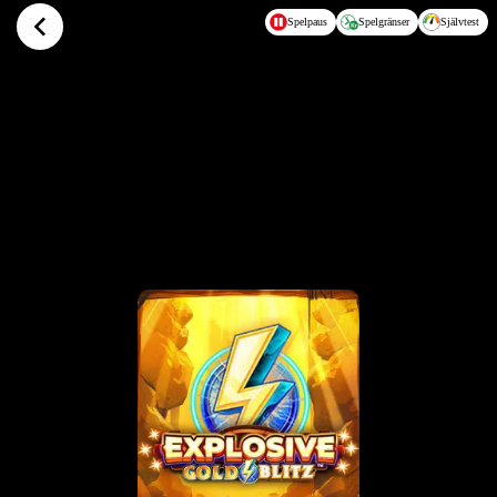
Hoppa till huvudinnehållet
Spelpaus
Spelgränser
Självtest