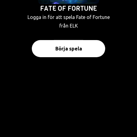
FATE OF FORTUNE
Logga in för att spela Fate of Fortune
från ELK
Börja spela