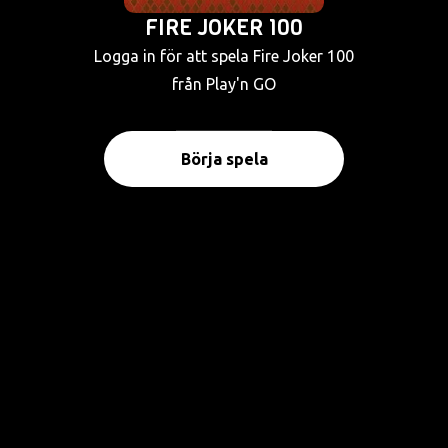
FIRE JOKER 100
Logga in för att spela Fire Joker 100
från Play'n GO
Börja spela