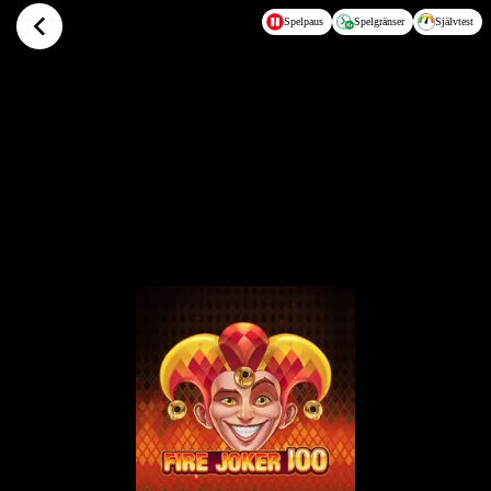
Hoppa till huvudinnehållet
Spelpaus
Spelgränser
Självtest