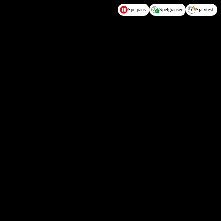
Spelpaus
Spelgränser
Självtest