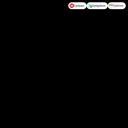
Spelpaus
Spelgränser
Självtest