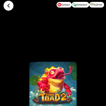
Hoppa till huvudinnehållet
Spelpaus
Spelgränser
Självtest