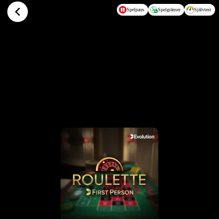
Hoppa till huvudinnehållet
Spelpaus
Spelgränser
Självtest