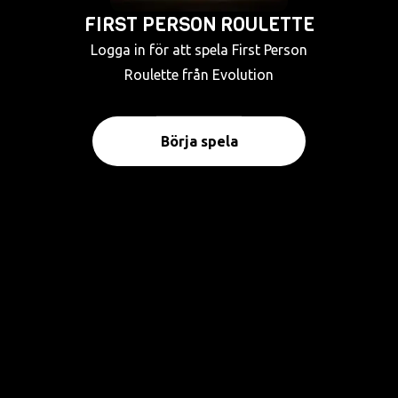
FIRST PERSON ROULETTE
Logga in för att spela First Person
Roulette från Evolution
Börja spela