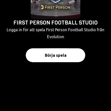
FIRST PERSON FOOTBALL STUDIO
Logga in för att spela First Person Football Studio från
Evolution
Börja spela