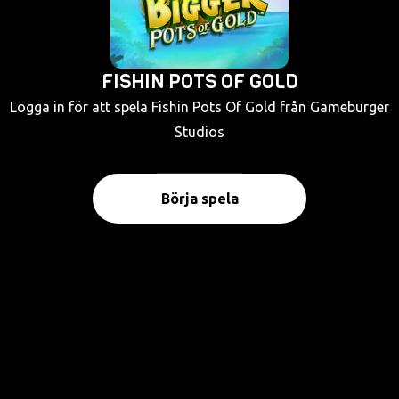
FISHIN POTS OF GOLD
Logga in för att spela Fishin Pots Of Gold från Gameburger
Studios
Börja spela