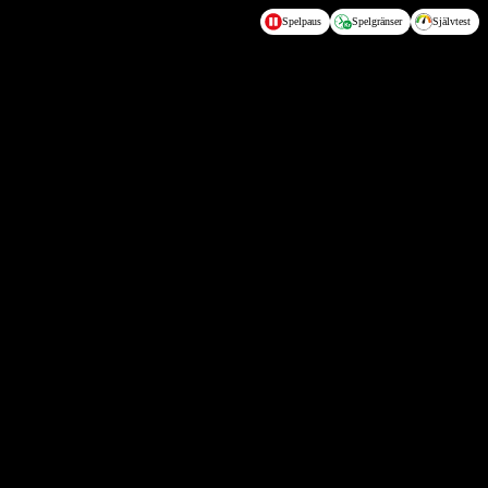
Spelpaus
Spelgränser
Självtest