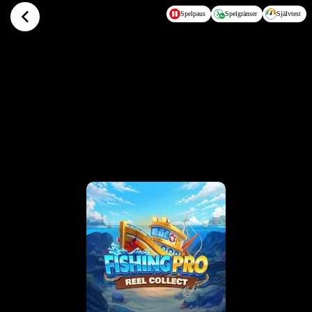
Hoppa till huvudinnehållet
Spelpaus
Spelgränser
Självtest