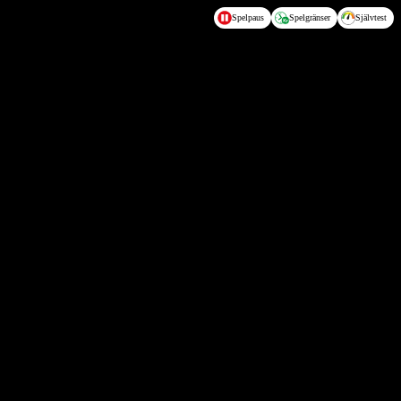
Spelpaus
Spelgränser
Självtest