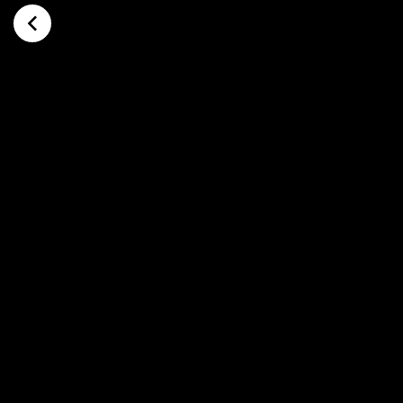
Hoppa till huvudinnehållet