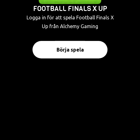
FOOTBALL FINALS X UP
Logga in för att spela Football Finals X
Up från Alchemy Gaming
Börja spela