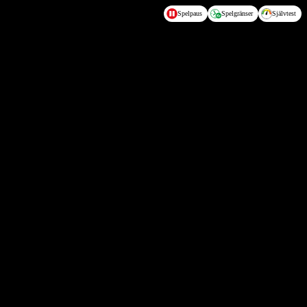
Spelpaus
Spelgränser
Självtest