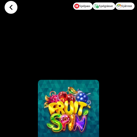
Hoppa till huvudinnehållet
Spelpaus
Spelgränser
Självtest