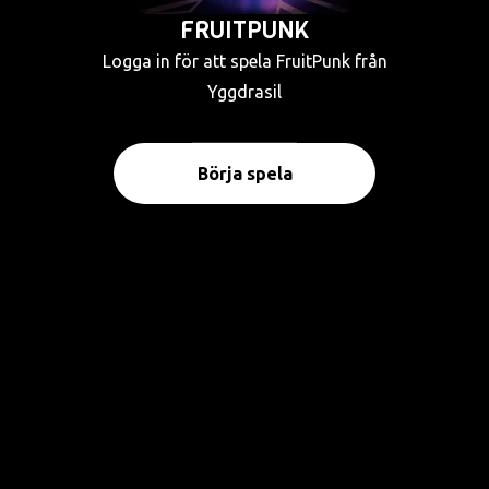
FRUITPUNK
Logga in för att spela FruitPunk från
Yggdrasil
Börja spela