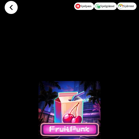
Hoppa till huvudinnehållet
Spelpaus
Spelgränser
Självtest