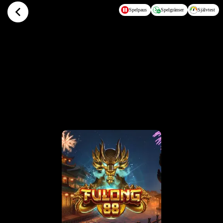
Hoppa till huvudinnehållet
Spelpaus
Spelgränser
Självtest