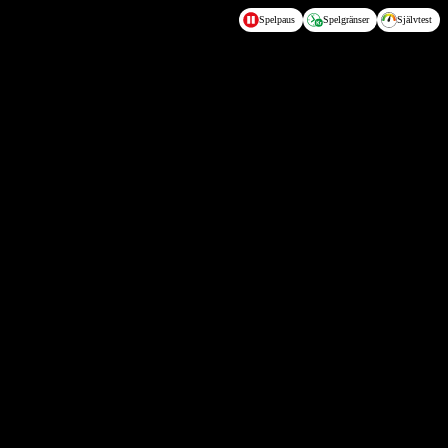
Spelpaus
Spelgränser
Självtest