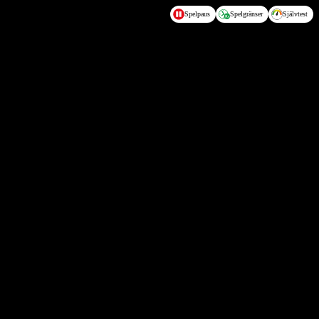
Spelpaus
Spelgränser
Självtest