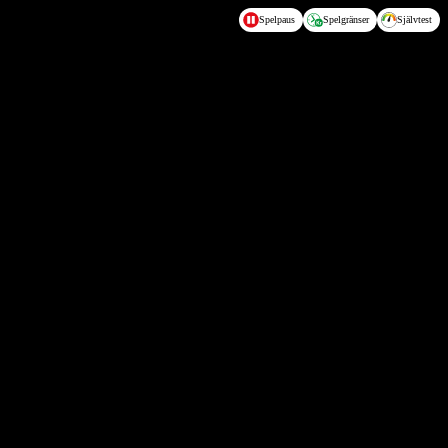
Spelpaus
Spelgränser
Självtest