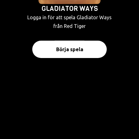
GLADIATOR WAYS
Logga in för att spela Gladiator Ways
från Red Tiger
Börja spela