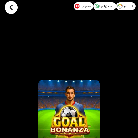
Hoppa till huvudinnehållet
Spelpaus
Spelgränser
Självtest