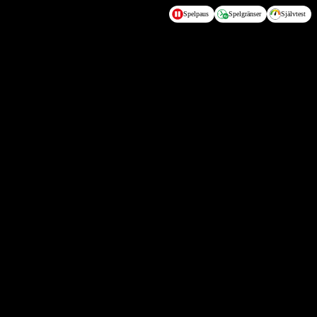
Spelpaus
Spelgränser
Självtest