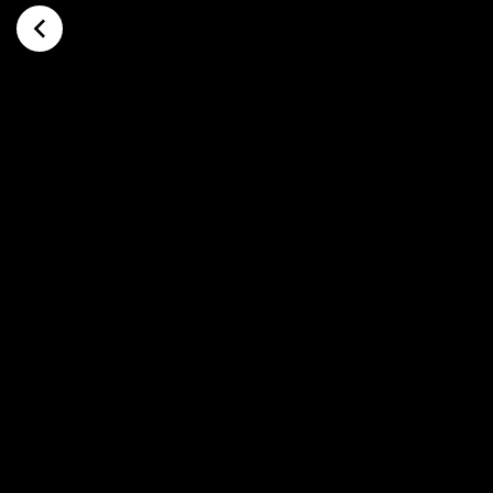
Hoppa till huvudinnehållet