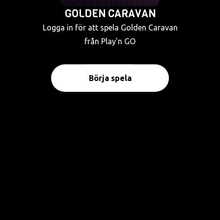
GOLDEN CARAVAN
Logga in för att spela Golden Caravan
från Play'n GO
Börja spela