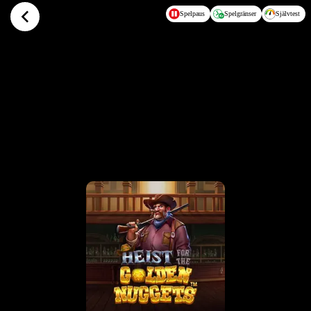
Hoppa till huvudinnehållet
Spelpaus
Spelgränser
Självtest