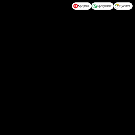
Spelpaus
Spelgränser
Självtest