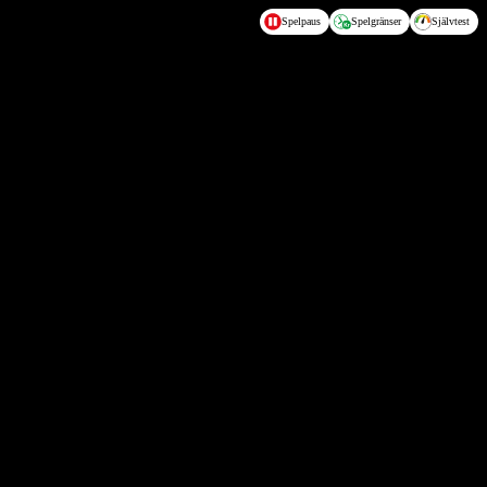
Spelpaus
Spelgränser
Självtest