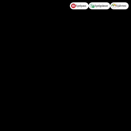
Spelpaus
Spelgränser
Självtest