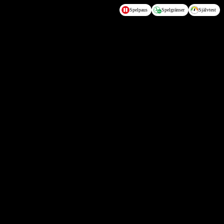
Spelpaus
Spelgränser
Självtest