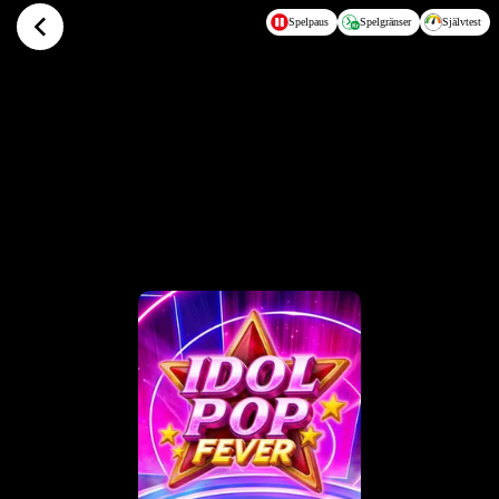
Hoppa till huvudinnehållet
Spelpaus
Spelgränser
Självtest