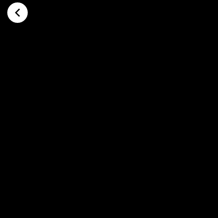
Hoppa till huvudinnehållet