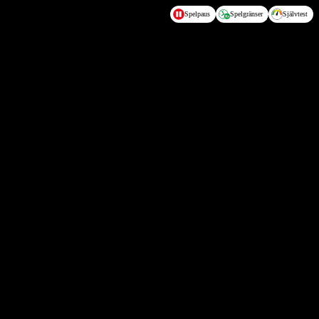
Spelpaus
Spelgränser
Självtest