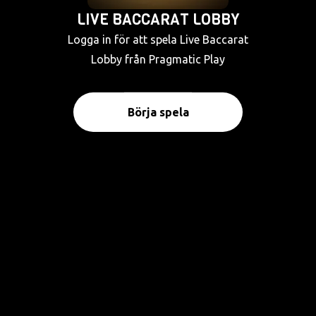
LIVE BACCARAT LOBBY
Logga in för att spela Live Baccarat
Lobby från Pragmatic Play
Börja spela