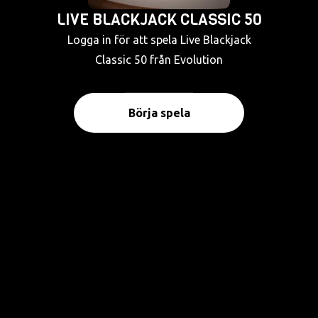
LIVE BLACKJACK CLASSIC 50
Logga in för att spela Live Blackjack
Classic 50 från Evolution
Börja spela