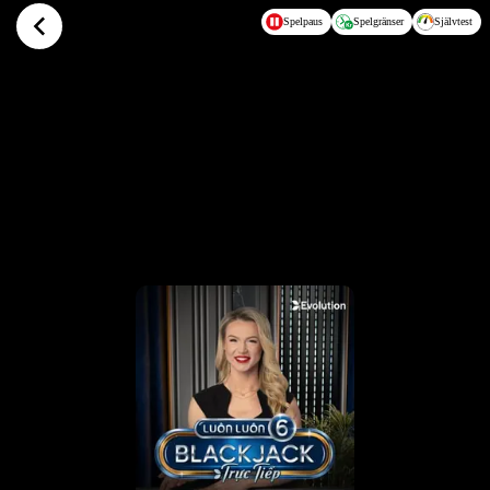
Hoppa till huvudinnehållet
Spelpaus
Spelgränser
Självtest