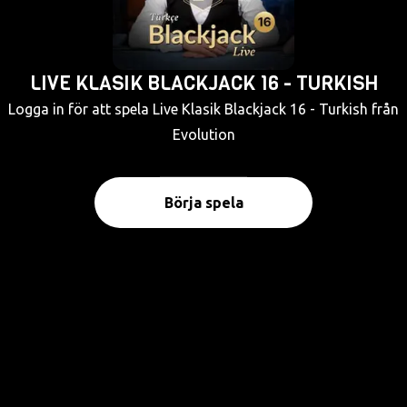
LIVE KLASIK BLACKJACK 16 - TURKISH
Logga in för att spela Live Klasik Blackjack 16 - Turkish från
Evolution
Börja spela