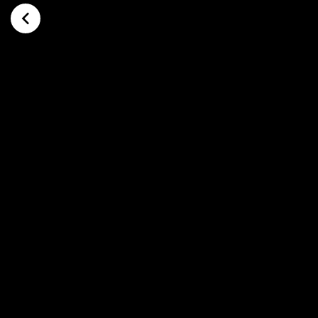
Hoppa till huvudinnehållet