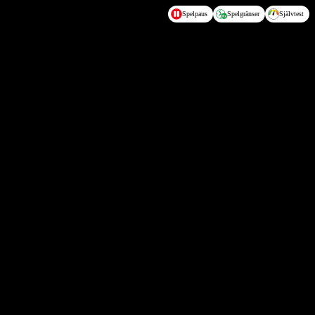
Spelpaus
Spelgränser
Självtest