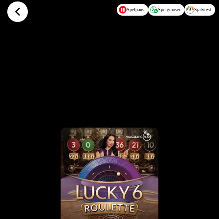
Hoppa till huvudinnehållet
Spelpaus
Spelgränser
Självtest