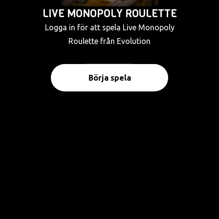
LIVE MONOPOLY ROULETTE
Logga in för att spela Live Monopoly
Roulette från Evolution
Börja spela