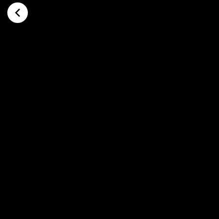
Hoppa till huvudinnehållet