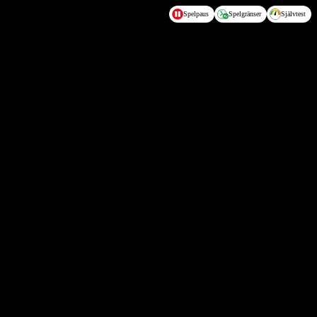
Spelpaus
Spelgränser
Självtest