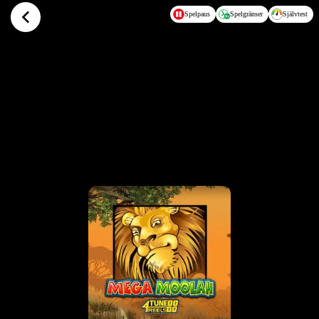
Hoppa till huvudinnehållet
Spelpaus
Spelgränser
Självtest