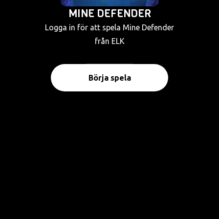
MINE DEFENDER
Logga in för att spela Mine Defender
från ELK
Börja spela