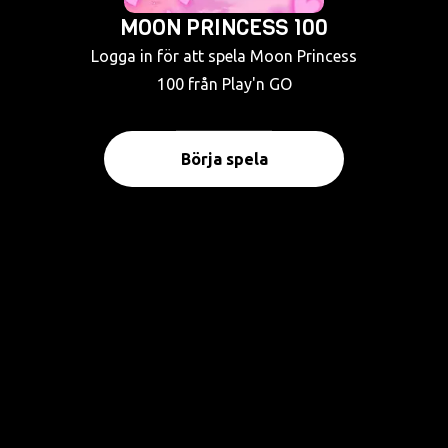
MOON PRINCESS 100
Logga in för att spela Moon Princess
100 från Play'n GO
Börja spela