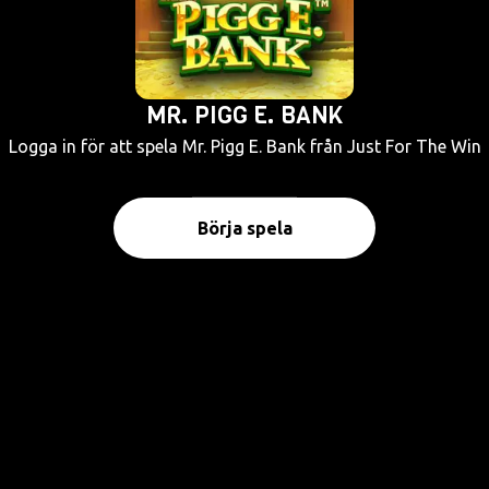
MR. PIGG E. BANK
Logga in för att spela Mr. Pigg E. Bank från Just For The Win
Börja spela