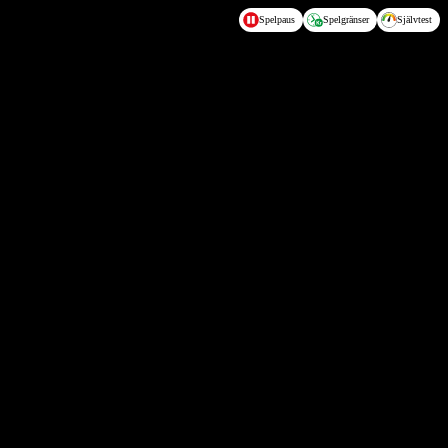
Spelpaus
Spelgränser
Självtest