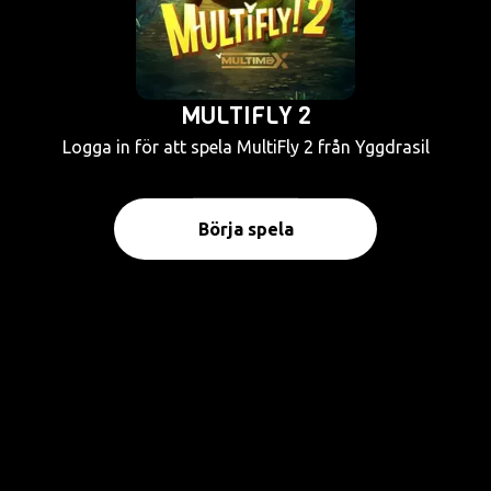
MULTIFLY 2
Logga in för att spela MultiFly 2 från Yggdrasil
Börja spela