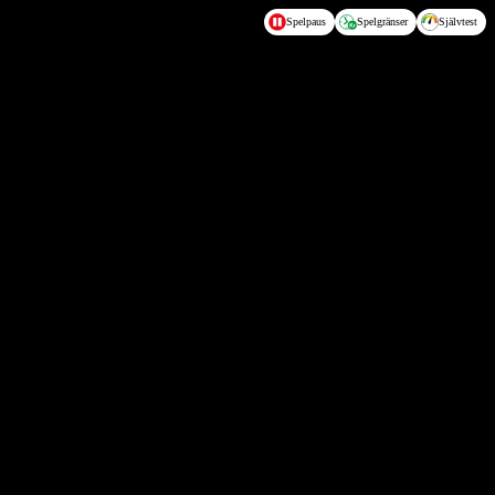
Spelpaus
Spelgränser
Självtest