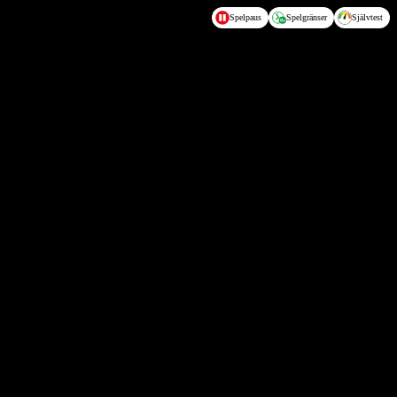
Spelpaus
Spelgränser
Självtest