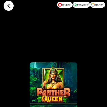
Hoppa till huvudinnehållet
Spelpaus
Spelgränser
Självtest