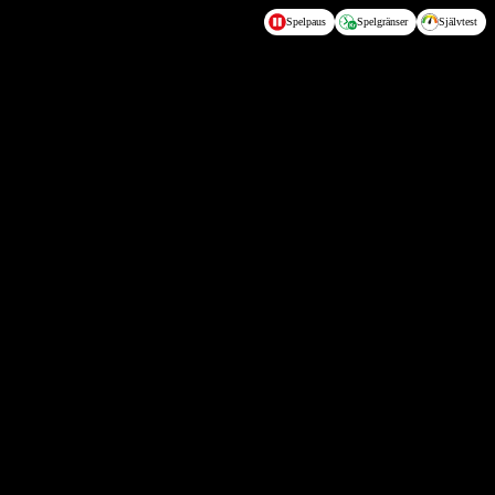
Spelpaus
Spelgränser
Självtest