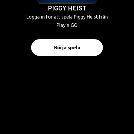
PIGGY HEIST
Logga in för att spela Piggy Heist från
Play'n GO
Börja spela